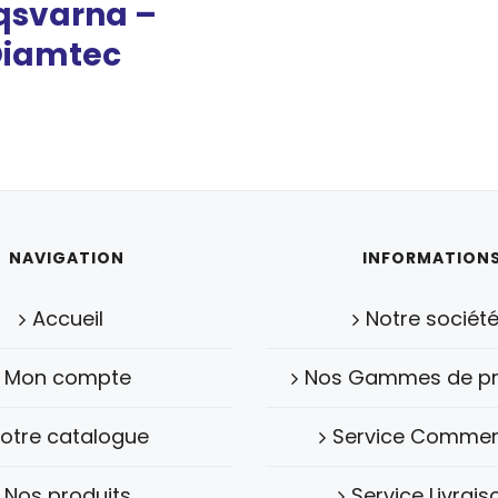
qsvarna –
iamtec
NAVIGATION
INFORMATION
Accueil
Notre sociét
Mon compte
Nos Gammes de pr
otre catalogue
Service Commer
Nos produits
Service Livrais