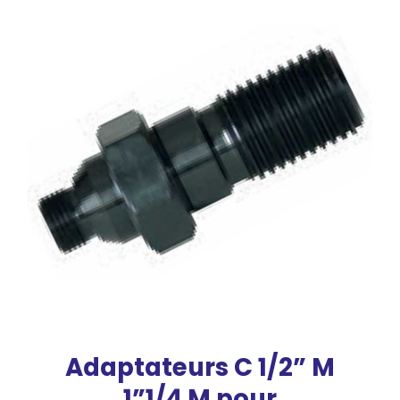
Adaptateurs C 1/2” M
1”1/4 M pour