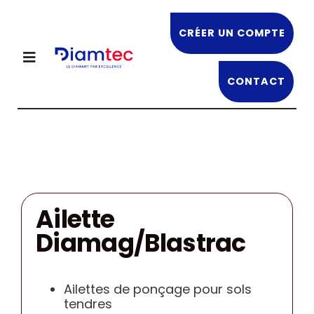
Passer
au
CRÉER UN COMPTE
contenu
Toggle
Navigation
CONTACT
NOS PRODUITS
DIAMTEC
OFFRES EN COURS
Ailette
Diamag/Blastrac
NOS FORMATIONS
RECRUTEMENT
Ailettes de ponçage pour sols
tendres