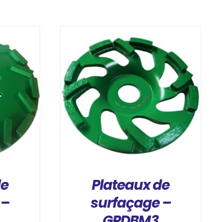
DÉTAILS
de
Plateaux de
 –
surfaçage –
GPDBM3