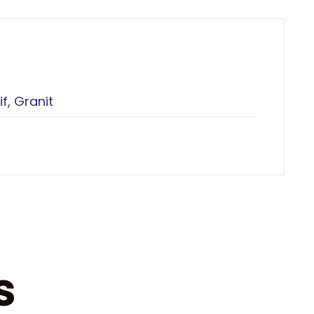
if
,
Granit
s