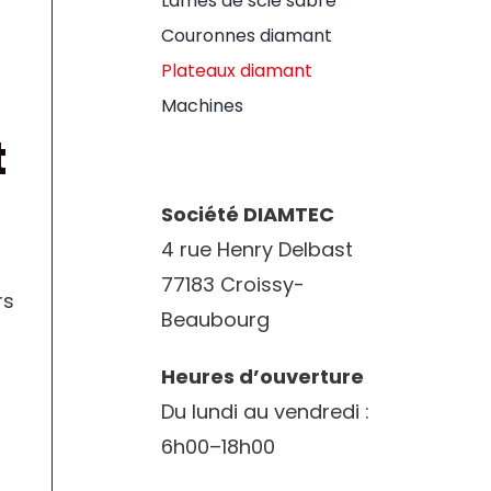
Lames de scie sabre
Couronnes diamant
Plateaux diamant
Machines
t
Société DIAMTEC
4 rue Henry Delbast
77183 Croissy-
rs
Beaubourg
Heures d’ouverture
Du lundi au vendredi :
6h00–18h00