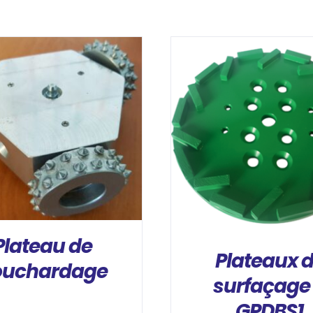
DÉTAILS
DÉTAILS
Plateau de
Plateaux 
ouchardage
surfaçage
GPDBS1