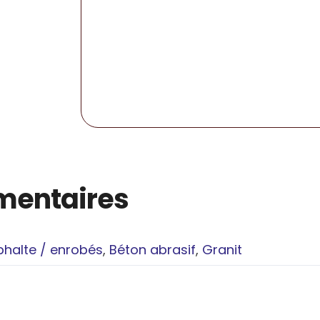
mentaires
phalte / enrobés
,
Béton abrasif
,
Granit