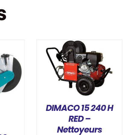
s
DÉTAILS
DIMACO 15 240 H
RED –
Nettoyeurs