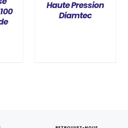
se
Haute Pression
100
Diamtec
de
S
RETROUVEZ-NOUS