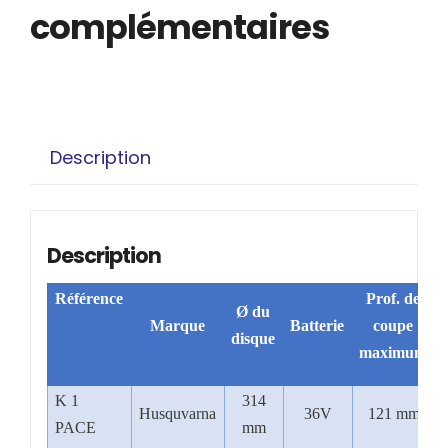
complémentaires
Description
Description
Référence
Prof. de
Ø
du
Marque
Batterie
coupe
disque
maximum
K 1
314
Husquvarna
36V
121 mm
PACE
mm