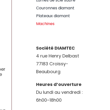
Lames de scie sabre
Couronnes diamant
Plateaux diamant
Machines
Société DIAMTEC
4 rue Henry Delbast
77183 Croissy-
per
Beaubourg
e
Heures d’ouverture
Du lundi au vendredi :
6h00–18h00