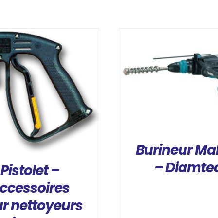
DÉTAILS
DÉTAILS
Burineur Ma
– Diamte
Pistolet –
ccessoires
r nettoyeurs