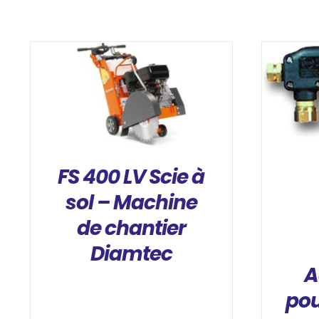
DÉTAILS
FS 400 LV Scie à
sol – Machine
de chantier
Diamtec
A
pou