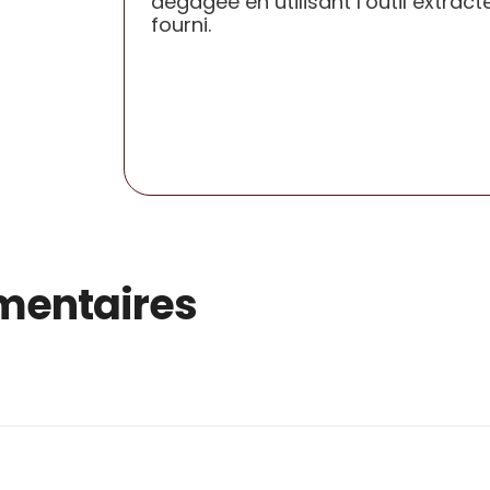
dégagée en utilisant l’outil extract
fourni.
mentaires