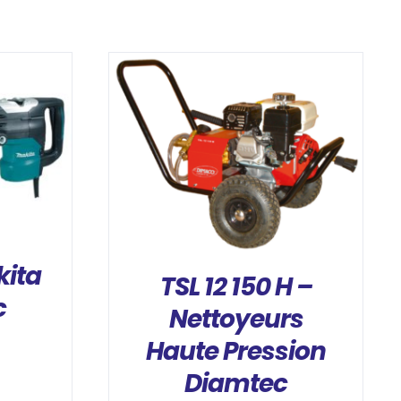
DÉTAILS
kita
TSL 12 150 H –
c
Nettoyeurs
Haute Pression
Diamtec