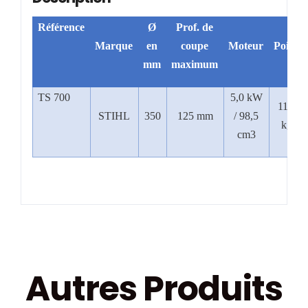
Référence
Ø
Prof. de
Marque
en
coupe
Moteur
Poids
mm
maximum
TS 700
5,0 kW
11,6
STIHL
350
125 mm
/ 98,5
kg
cm3
Autres Produits