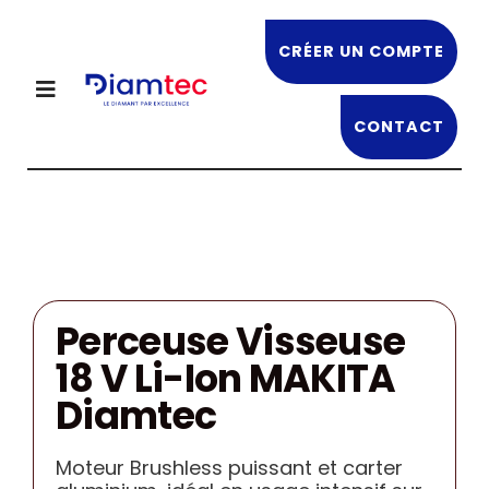
Passer
au
CRÉER UN COMPTE
contenu
Toggle
Navigation
CONTACT
NOS PRODUITS
DIAMTEC
OFFRES EN COURS
Perceuse Visseuse
18 V Li-Ion MAKITA
NOS FORMATIONS
Diamtec
RECRUTEMENT
Moteur Brushless puissant et carter