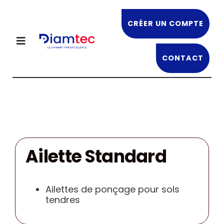
Passer
au
CRÉER UN COMPTE
contenu
Toggle
Navigation
CONTACT
NOS PRODUITS
DIAMTEC
OFFRES EN COURS
Ailette Standard
NOS FORMATIONS
Ailettes de ponçage pour sols
tendres
RECRUTEMENT