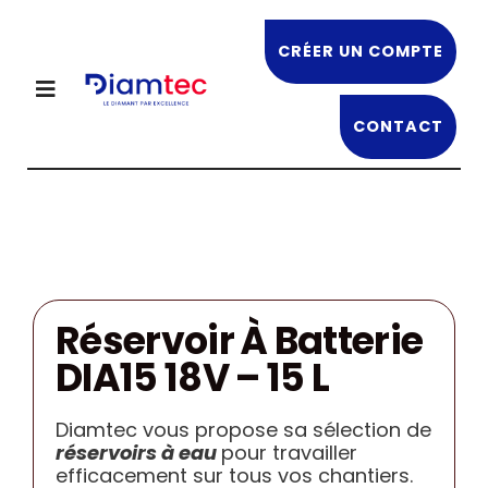
Passer
au
CRÉER UN COMPTE
contenu
Toggle
Navigation
CONTACT
NOS PRODUITS
DIAMTEC
OFFRES EN COURS
Réservoir À Batterie
DIA15 18V – 15 L
NOS FORMATIONS
Diamtec vous propose sa sélection de
RECRUTEMENT
réservoirs à eau
pour travailler
efficacement sur tous vos chantiers.